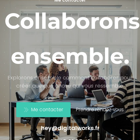
Collaborons
ensemble.
Explorons ensemble comment collaborer pour
créer quelque chose qui vous ressemble.
Me contacter
Prendre rendez‑vous
hey@digitalworks.fr