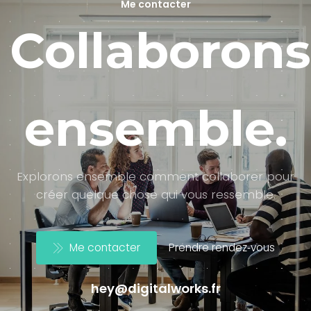
Me contacter
Collaborons
ensemble.
Explorons ensemble comment collaborer pour
créer quelque chose qui vous ressemble.
Me contacter
Prendre rendez‑vous
hey@digitalworks.fr