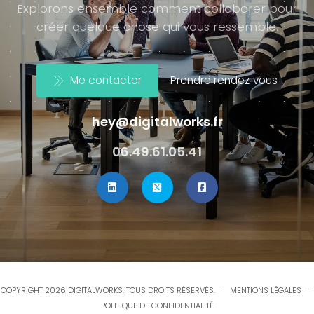
Explorons ensemble comment collaborer pour
créer quelque chose qui vous ressemble.
Me contacter
Prendre rendez‑vous
hey@digitalworks.fr
06.49.61.05.41
-
-
COPYRIGHT 2026 DIGITALWORKS. TOUS DROITS RÉSERVÉS.
MENTIONS LÉGALES
POLITIQUE DE CONFIDENTIALITÉ