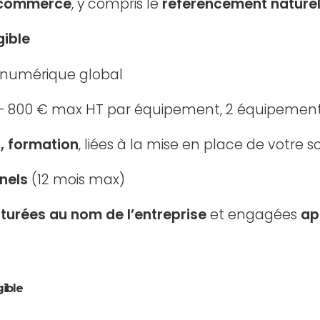
e-commerce
, y compris le
référencement naturel
gible
t numérique global
e – 800 € max HT par équipement, 2 équipemen
n, formation
, liées à la mise en place de votre 
nels
(12 mois max)
turées au nom de l’entreprise
et engagées
ap
gible