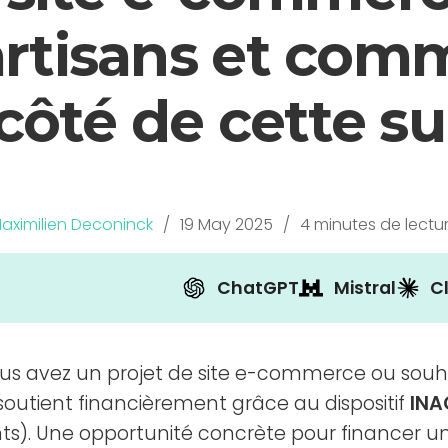
 artisans et com
côté de cette su
aximilien Deconinck
/
19 May 2025
/
4 minutes de lectu
ChatGPT
Mistral
C
us avez un projet de site e-commerce ou souh
 soutient financièrement grâce au dispositif
INA
). Une opportunité concrète pour financer une 