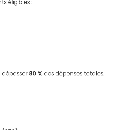
s éligibles :
t dépasser
80 %
des dépenses totales.