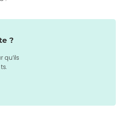
te ?
 qu’ils
ts.