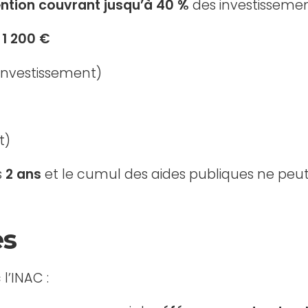
ntion couvrant jusqu’à 40 %
des investissement
1 200 €
investissement)
t)
s
2 ans
et le cumul des aides publiques ne peu
es
l’INAC :