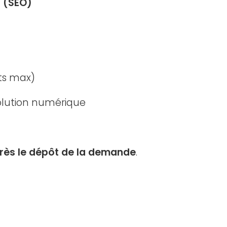
 (SEO)
ts max)
solution numérique
rès le dépôt de la demande
.